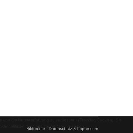
te und die Nutzererfahrung zu verbessern (Tracking Cookies). Sie
ktionalitäten der Seite zur Verfügung stehen.
Bildrechte
Datenschutz & Impressum