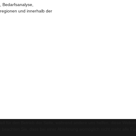
, Bedarfsanalyse,
lregionen und innerhalb der
ell für den Betrieb der Seite, während andere uns helfen, diese Websi
 beachten Sie, dass bei einer Ablehnung womöglich nicht mehr alle Fun